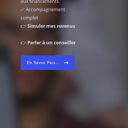
aux financements
✅ Accompagnement
complet
👉
Simuler mes revenus
👉
Parler à un conseiller
En Savoir Plus…