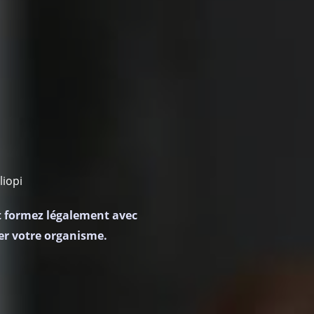
liopi
t formez légalement avec
er votre organisme.